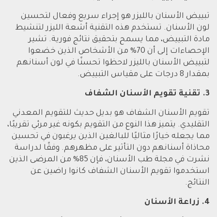
تبييض الأسنان بالليزر هو إجراء سريع وفعال لتحسين
لون الأسنان. تستخدم هذه التقنية أشعة الليزر لتنشيط
مادة التبييض، مما يسمح بتحقيق نتائج فورية. تشير
الإحصاءات إلى أن 70% من الأشخاص الذين خضعوا
لتبييض الأسنان بالليزر لاحظوا تحسنًا في لون أسنانهم
بمقدار 8 درجات على مقياس التبييض.
3. تقنية تقويم الأسنان الشفاف
تقويم الأسنان الشفاف هو بديل حديث للتقويم المعدني
التقليدي. يتميز هذا النوع من التقويم بكونه غير مرئي تقريبًا،
مما يجعله خيارًا مثاليًا للبالغين الذين يرغبون في تحسين
محاذاة أسنانهم دون التأثير على مظهرهم. وفقًا لدراسة
نشرت في مجلة طب الأسنان، فإن 85% من المرضى الذين
استخدموا تقويم الأسنان الشفاف كانوا راضين عن
النتائج.
4. زراعة الأسنان