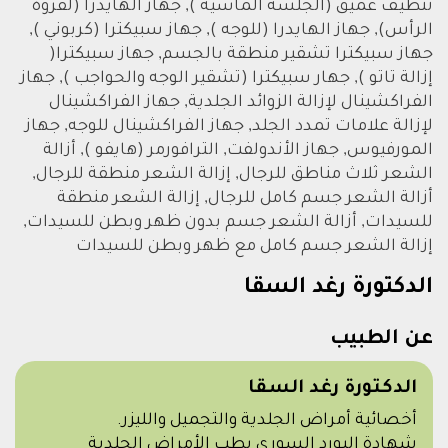
تنظيف عميق (الجلسة الماسية ), جهاز الهايدرا (لفروة
الرأس), جهاز الهايدرا (للوجه ), جهاز سبيكترا (كربوني ),
جهاز سبيكترا تشقير منطقة بالجسم, جهاز سبيكترا(
إزالة تاتو ), جهار سبيكترا (تشقير الوجه والحواجب ), جهاز
الفراكشينال لإزالة الزوائد الجلدية, جهاز الفراكشينال
لإزالة علامات تمدد الجلد, جهاز الفراكشينال للوجه, جهاز
المورفيوس, جهاز الأندولفت, الترافورمر (هايفو ), أزالة
الشعر ثلاث مناطق للرجال, إزالة الشعر منطقة للرجال,
أزالة الشعر جسم كامل للرجال, إزالة الشعر منطقة
للسيدات, أزالة الشعر جسم بدون ظهر وبطن للسيدات,
إزالة الشعر جسم كامل مع ظهر وبطن للسيدات
الدكتورة رغد السقا
عن الطبيب
الدكتورة رغد السقا
أخصائية أمراض الجلدية والتجميل والليزر.
شهادة البورد السوري بطب الأمراض الجلدية