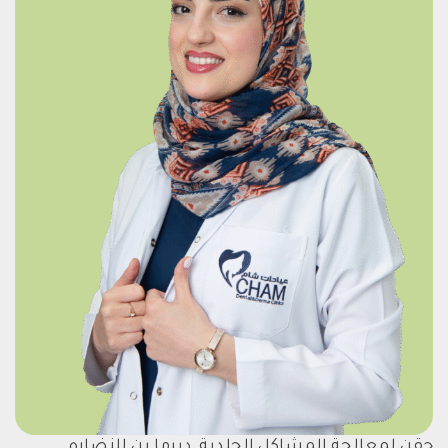
حقن لمعالجة المشاكل الجلدية, ديرما بن للنضاره