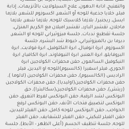
والتفتيح, اذابة الدهون, علاج السيلولايت بالأنزيمات, إذابة
فيلر, خلايا جذعية للوجه أو الشعر, اكسوزوم للشعر, بلازما
ايسل, ريجنيرا, بلازما كلاسيك للوجه, بلازما شعر, بلازما
ماجلان, تقشير البارد, تقشير اميلان مع الكريم المنزلي,
جلسة تقطيع ندبات, جلسة ميزوثيرابي للوجه او الشعر,
ديرما بن بالميزوثيرابي, خيوط شد البشره, جلسة
اكسوزوم, ابرة انوفيال, ابرة النكلوفيل, ابرة فولايت, ابرة
البروفايلو, ابرة العنبر, ابرة النيوفاوند, ابرة الكافيار, ابرة
النيكوفيل السالمون, حقن محفزات الكولاجين ابرة
الجوري, فيلر اسفيرا (كالسيوم)للوجه او اليدين, فيلر
الراديس (الكالسيوم), حقن محفزات الكولاجين (لالوما ),
حقن محفزات الكولاجين(اوليديا), حقن محفزات الكولاجين
(ريتش), حقن محفزات الكولاجين(سكالبترا), حق
البوتكس لشد الرقبة, حقن البوتكس لفرط التعرق, حقن
البوتكس لتضييق فتحات الأنف, حقن البوتكس لرفع
الحواجب, حقن البوتكس للوجه كامل, حقن الفيلر لليدين,
حقن الفيلر للبكيني, حقن الفيلر للشفايف, حقن الفيلر
للوجه, جلسة تنظيف الجسم (أعلى الظهر – الأبط), جلسة