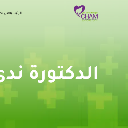
الرئيسية
من نح
الدكتورة ند