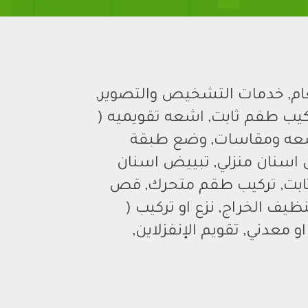
عام, خدمات التشخيص والتصوير,
ركيب طقم ثابت, اشعه تقويميه (
عه ومقاسات, وضع طبقة
ض اسنان منزلي, تبييض اسنان
ثابت, تركيب طقم متحرك, قص
 تنظيف الخراج, نزع او تركيب (
و معدني, تقويم الإنفزلاين,