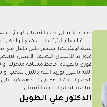
تقويم الأسنان, طب الأسنان الوقائي وال
اعادة الصاق التركيبات بجميع أنواعها, ت
سيفالومتريك), فحص طبي كامل مع اش
فلورايد للأسنان, تنظيف الأسنان, تبيي
فوري بالعياده, حافظ مسافة متحرك او 
اللثه بالليزر, توريد اللثه بالليزر, سحب او
الجهاز الثابت التقويمي ), تقويم كرستالي ا
متابعه العلاج لتقويم الأسنان
الدكتور علي الطويل