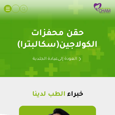
حقن محفزات
الكولاجين(سكالبترا)
العودة إلى
عيادة الجلدية
خبراء
الطب لدينا